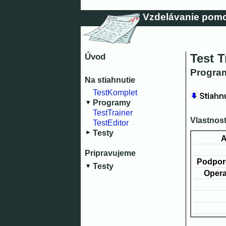
Vzdelávanie pomo
Test T
Úvod
Program
Na stiahnutie
TestKomplet
Programy
TestTrainer
Vlastnos
TestEditor
Testy
A
Pripravujeme
Podpor
Testy
Opera