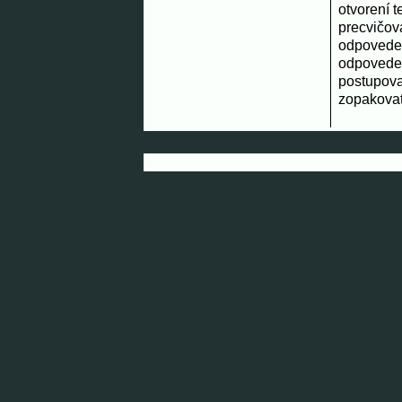
otvorení t
precvičov
odpovede 
odpovede 
postupova
zopakovať 