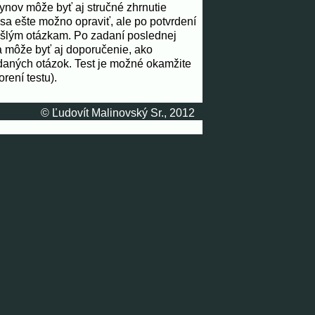
kynov môže byť aj stručné zhrnutie
sa ešte možno opraviť, ale po potvrdení
ošlým otázkam. Po zadaní poslednej
a môže byť aj doporučenie, ako
daných otázok. Test je možné okamžite
rení testu).
© Ľudovít Malinovský Sr., 2012