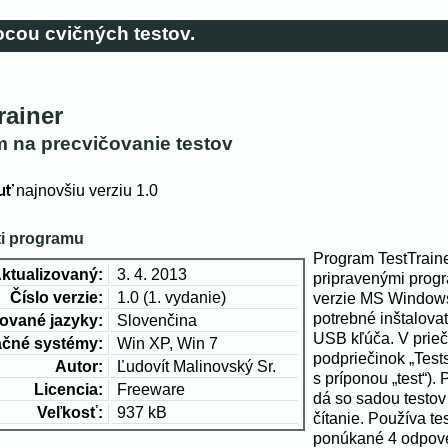
cou cvičných testov.
rainer
 na precvičovanie testov
najnovšiu verziu 1.0
ti programu
Program TestTraine
ktualizovaný:
3. 4. 2013
pripravenými pro
Číslo verzie:
1.0 (1. vydanie)
verzie MS Windows 
potrebné inštalovať
ované jazyky:
Slovenčina
USB kľúča. V prieč
čné systémy:
Win XP, Win 7
podpriečinok „Test
Autor:
Ľudovít Malinovský Sr.
s príponou „test“).
Licencia:
Freeware
dá so sadou testov
Veľkosť:
937 kB
čítanie. Používa te
ponúkané 4 odpoved