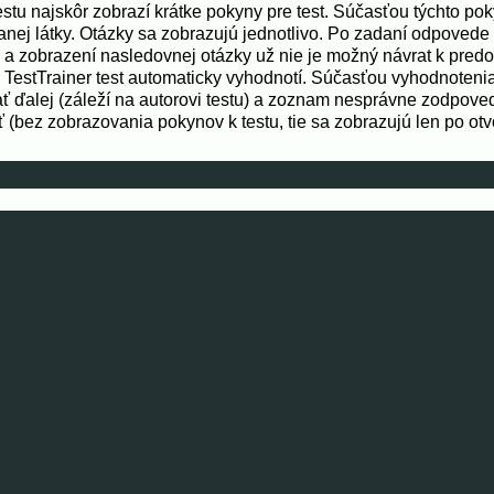
estu najskôr zobrazí krátke pokyny pre test. Súčasťou týchto po
anej látky. Otázky sa zobrazujú jednotlivo. Po zadaní odpovede 
a zobrazení nasledovnej otázky už nie je možný návrat k pred
TestTrainer test automaticky vyhodnotí. Súčasťou vyhodnoteni
ť ďalej (záleží na autorovi testu) a zoznam nesprávne zodpove
(bez zobrazovania pokynov k testu, tie sa zobrazujú len po otvo