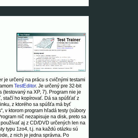
r je určený na prácu s cvičnými testami
gramom
TestEditor
. Je určený pre 32-bit
(testovaný na XP, 7). Program nie je
, stačí ho kopírovať. Dá sa spúšťať z
inku, z ktorého sa spúšťa má byť
s“, v ktorom program hľadá testy (súbory
 Program nič nezapisuje na disk, preto sa
 používať aj z CD/DVD určených len na
sty typu 1zo4, t.j. na každú otázku sú
e, z nich je jedna správna. Po