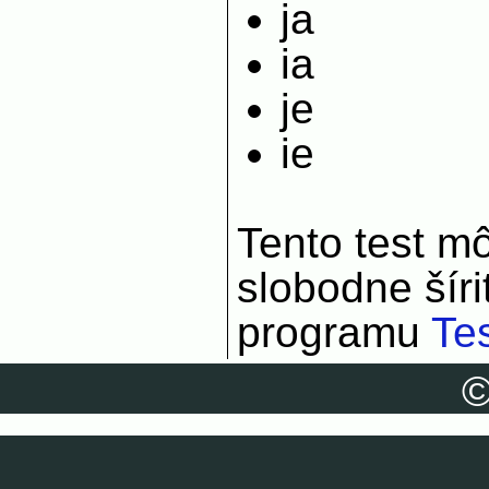
ja
ia
je
ie
Tento test m
slobodne šír
programu
Tes
©