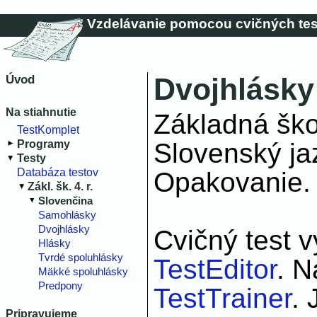
Vzdelávanie pomocou cvičných tes
Dvojhlásky
Úvod
Na stiahnutie
Základná škol
TestKomplet
Slovenský ja
Programy
Testy
Databáza testov
Opakovanie.
Zákl. šk. 4. r.
Slovenčina
Samohlásky
Dvojhlásky
Cvičný test 
Hlásky
Tvrdé spoluhlásky
TestEditor
. N
Mäkké spoluhlásky
Predpony
TestTrainer
. 
Pripravujeme