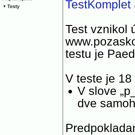
TestKomplet
Testy
Test vznikol 
www.pozasko
testu je Pae
V teste je 18
V slove „p
dve samoh
Predpoklada