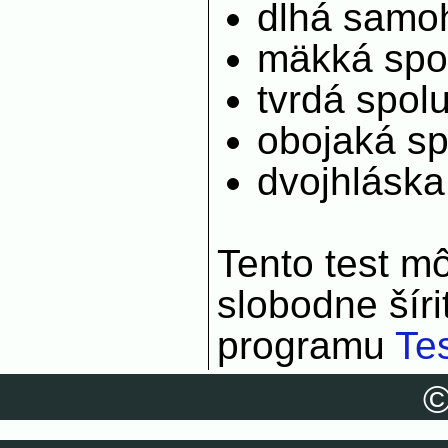
dlhá samo
mäkká spo
tvrdá spol
obojaká sp
dvojhláska
Tento test m
slobodne šír
programu
Tes
©