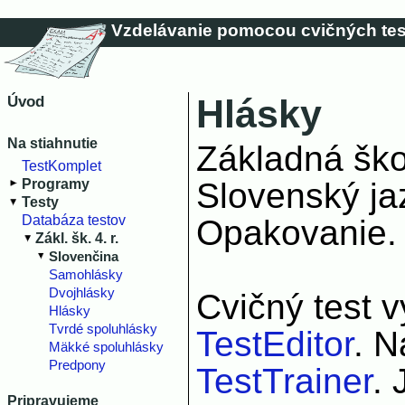
Vzdelávanie pomocou cvičných tes
Hlásky
Úvod
Na stiahnutie
Základná škol
TestKomplet
Slovenský ja
Programy
Testy
Databáza testov
Opakovanie.
Zákl. šk. 4. r.
Slovenčina
Samohlásky
Dvojhlásky
Cvičný test 
Hlásky
Tvrdé spoluhlásky
TestEditor
. N
Mäkké spoluhlásky
Predpony
TestTrainer
. 
Pripravujeme