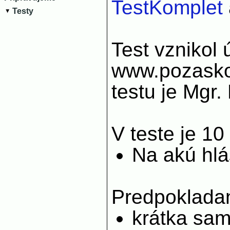
TestKomplet
Testy
Test vznikol 
www.pozasko
testu je Mgr
V teste je 10
Na akú hlás
Predpoklada
krátka sa